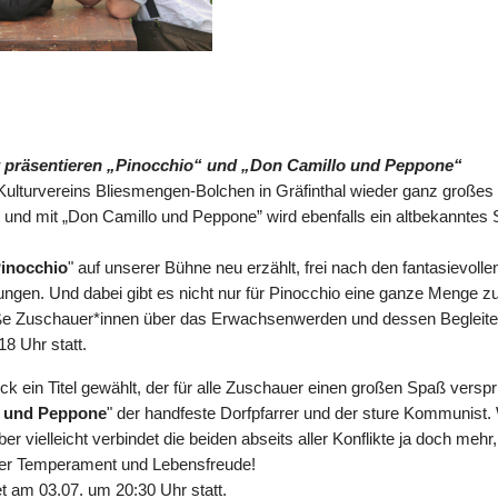
ir präsentieren „Pinocchio“ und „Don Camillo und Peppone“
turvereins Bliesmengen-Bolchen in Gräfinthal wieder ganz großes Th
 und mit „Don Camillo und Peppone” wird ebenfalls ein altbekanntes S
inocchio
" auf unserer Bühne neu erzählt, frei nach den fantasievolle
ngen. Und dabei gibt es nicht nur für Pinocchio eine ganze Menge zu
ße Zuschauer*innen über das Erwachsenwerden und dessen Begleiter
8 Uhr statt.
 ein Titel gewählt, der für alle Zuschauer einen großen Spaß verspri
o und Peppone
" der handfeste Dorfpfarrer und der sture Kommunist
 vielleicht verbindet die beiden abseits aller Konflikte ja doch meh
ller Temperament und Lebensfreude!
t am 03.07. um 20:30 Uhr statt.